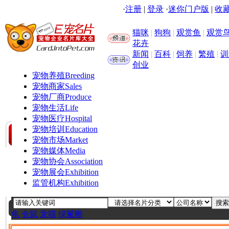
·
注册
|
登录
·
迷你门户版
|
收藏
猫咪
|
狗狗
|
观赏鱼
|
观赏
花卉
新闻
|
百科
|
饲养
|
繁殖
|
训
创业
宠物养殖
Breeding
宠物商家
Sales
宠物厂商
Produce
宠物生活
Life
宠物医疗
Hospital
宠物培训
Education
宠物市场
Market
宠物媒体
Media
宠物协会
Association
宠物展会
Exhibition
监管机构
Exhibition
龟
仓鼠
龙猫
绿鬣蜥