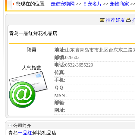
您现在的位置：
走进宠物网
>>
Ｅ宠名片
>>
宠物商家
>
推荐好友
青岛一品红鲜花礼品店
隋勇
地址
:山东省青岛市市北区台东东二路
邮编
:026602
电话
:0532-3655229
人气指数
传真
:
手机
:
ＱＱ
:
MSN
:
邮箱
:
网址
:
青岛
一品红
鲜花礼品店