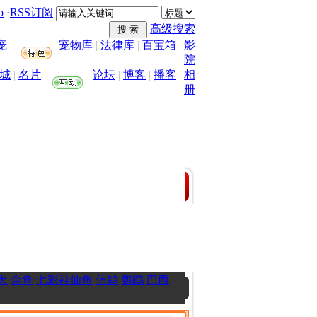
o
·
RSS订阅
高级搜索
宠
|
宠物库
|
法律库
|
百宝箱
|
影
院
城
|
名片
论坛
|
博客
|
播客
|
相
册
犬
金鱼
七彩神仙鱼
信鸽
鹦鹉
巴西