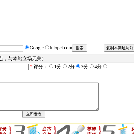
Google
intopet.com
点，与本站立场无关）
*
评分：
1分
2分
3分
4分