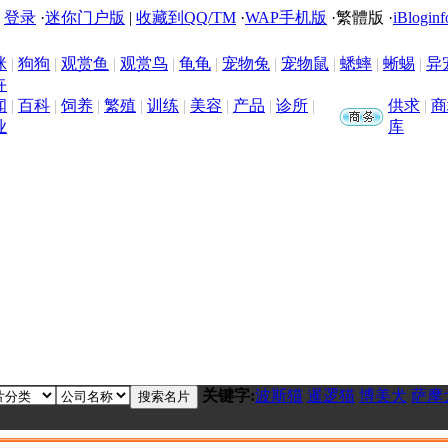
|
登录
·
迷你门户版
|
收藏到QQ/TM
·
WAP手机版
·
繁體版
·
iBloginf
咪
|
狗狗
|
观赏鱼
|
观赏鸟
|
龟龟
|
宠物兔
|
宠物鼠
|
蟋蟀
|
蜥蜴
|
异
卉
闻
|
百科
|
饲养
|
繁殖
|
训练
|
美容
|
产品
|
诊所
|
供求
|
商
业
库
关键字:
波斯猫
暹逻猫
博美犬
萨摩