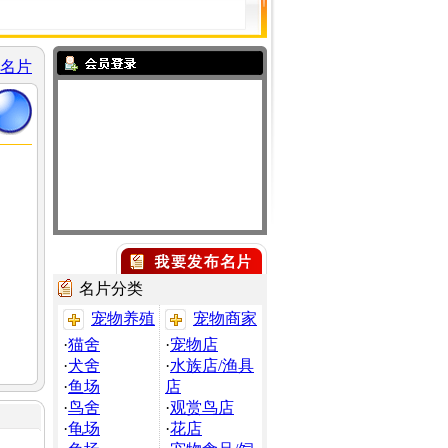
名片
名片分类
宠物养殖
宠物商家
·
猫舍
·
宠物店
·
犬舍
·
水族店/渔具
·
鱼场
店
·
鸟舍
·
观赏鸟店
·
龟场
·
花店