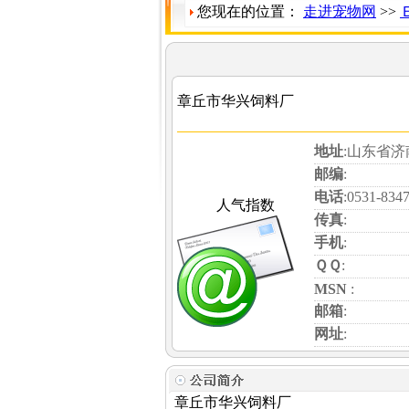
您现在的位置：
走进宠物网
>>
章丘市华兴饲料厂
地址
:山东省
邮编
:
电话
:0531-834
人气指数
传真
:
手机
:
ＱＱ
:
MSN
:
邮箱
:
网址
:
章丘市华兴饲料厂