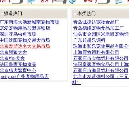
频道热门
本类热门
广东南海大沥新城南宠物市场
青岛诚捷达宠物食品厂
宠爱宠物用品加盟连锁店
青岛德维宠物食品加工厂
深圳花鸟虫鱼市场
汕头市金园区米老鼠宠物饲
中国沈阳宠物交易大市场
广东超超乐饲料
北京爱斯达名犬交易市场
珠海市和乐宠物用品有限公
北京黑狼犬舍
上海康牧饲料有限公司
北京狗8犬舍
石家庄市实德饲料有限公司
法国皇家宠物食品
法国皇家宠物食品公司上海
北京猎犬繁育中心
石家庄市海昌饲料有限公司
pretty pet广州宠物用品店
北京市友谊饲料公司（三元
料）