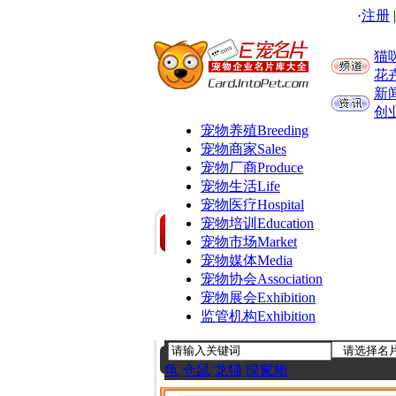
·
注册
猫
花
新
创
宠物养殖
Breeding
宠物商家
Sales
宠物厂商
Produce
宠物生活
Life
宠物医疗
Hospital
宠物培训
Education
宠物市场
Market
宠物媒体
Media
宠物协会
Association
宠物展会
Exhibition
监管机构
Exhibition
龟
仓鼠
龙猫
绿鬣蜥