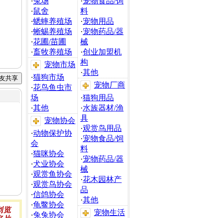
·
兔场
·
宠物食品/饲
·
鼠舍
料
·
蟋蟀养殖场
·
宠物用品
·
蜥蜴养殖场
·
宠物药品/器
·
花圃/苗圃
械
·
畜牧养殖场
·
创业加盟机
构
宠物市场
·
其他
·
猫狗市场
宠物厂商
·
花鸟鱼虫市
场
·
猫狗用品
·
其他
·
水族器材/渔
具
宠物协会
·
观赏鸟用品
·
动物保护协
·
宠物食品/饲
会
料
·
猫咪协会
·
宠物药品/器
·
犬业协会
械
·
观赏鱼协会
·
花木园林产
·
观赏鸟协会
品
·
信鸽协会
·
其他
·
龟鳖协会
宠物生活
·
兔兔协会