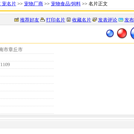
Ｅ宠名片
>>
宠物厂商
>>
宠物食品/饲料
>> 名片正文
推荐好友
打印名片
收藏名片
发表评论
发布
济南市章丘市
71109