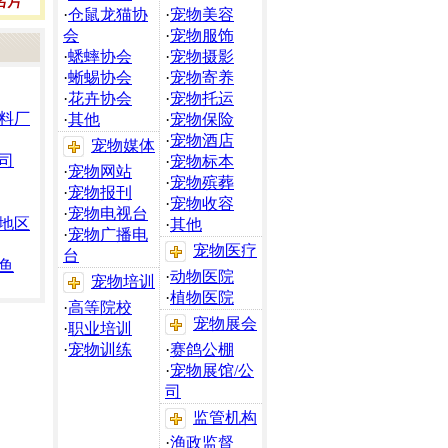
·
仓鼠龙猫协
·
宠物美容
会
·
宠物服饰
·
蟋蟀协会
·
宠物摄影
·
蜥蜴协会
·
宠物寄养
·
花卉协会
·
宠物托运
料厂
·
其他
·
宠物保险
·
宠物酒店
宠物媒体
司
·
宠物标本
·
宠物网站
·
宠物殡葬
·
宠物报刊
·
宠物收容
·
宠物电视台
地区
·
其他
·
宠物广播电
宠物医疗
台
鱼
·
动物医院
宠物培训
·
植物医院
·
高等院校
宠物展会
·
职业培训
·
宠物训练
·
赛鸽公棚
·
宠物展馆/公
司
监管机构
·
渔政监督