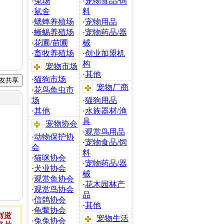
·
兔场
·
宠物食品/饲
·
鼠舍
料
·
蟋蟀养殖场
·
宠物用品
·
蜥蜴养殖场
·
宠物药品/器
·
花圃/苗圃
械
·
畜牧养殖场
·
创业加盟机
构
宠物市场
·
其他
·
猫狗市场
宠物厂商
·
花鸟鱼虫市
场
·
猫狗用品
·
其他
·
水族器材/渔
具
宠物协会
·
观赏鸟用品
·
动物保护协
·
宠物食品/饲
会
料
·
猫咪协会
·
宠物药品/器
·
犬业协会
械
·
观赏鱼协会
·
花木园林产
·
观赏鸟协会
品
·
信鸽协会
·
其他
·
龟鳖协会
宠物生活
·
兔兔协会