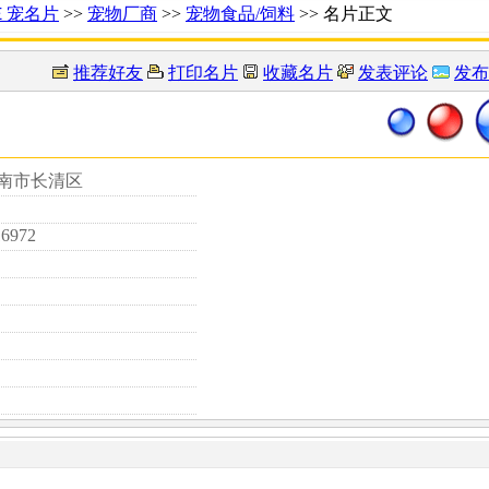
Ｅ宠名片
>>
宠物厂商
>>
宠物食品/饲料
>> 名片正文
推荐好友
打印名片
收藏名片
发表评论
发布
济南市长清区
16972