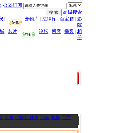
o
·
RSS订阅
高级搜索
宠
|
宠物库
|
法律库
|
百宝箱
|
影
院
城
|
名片
论坛
|
博客
|
播客
|
相
册
犬
金鱼
七彩神仙鱼
信鸽
鹦鹉
巴西