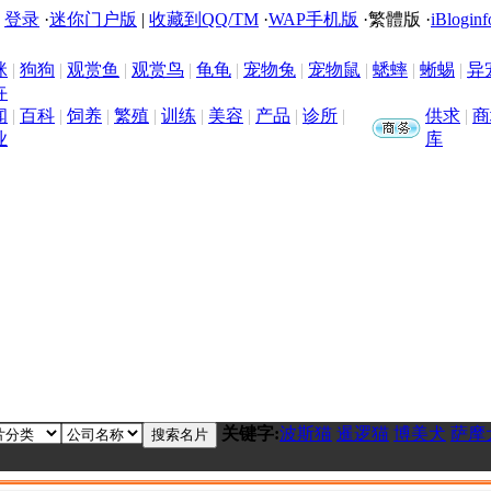
|
登录
·
迷你门户版
|
收藏到QQ/TM
·
WAP手机版
·
繁體版
·
iBloginf
咪
|
狗狗
|
观赏鱼
|
观赏鸟
|
龟龟
|
宠物兔
|
宠物鼠
|
蟋蟀
|
蜥蜴
|
异
卉
闻
|
百科
|
饲养
|
繁殖
|
训练
|
美容
|
产品
|
诊所
|
供求
|
商
业
库
关键字:
波斯猫
暹逻猫
博美犬
萨摩