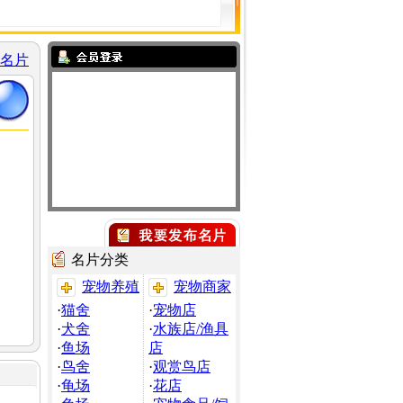
名片
名片分类
宠物养殖
宠物商家
·
猫舍
·
宠物店
·
犬舍
·
水族店/渔具
·
鱼场
店
·
鸟舍
·
观赏鸟店
·
龟场
·
花店