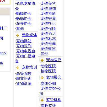
·
仓鼠龙猫协
·
宠物美容
会
·
宠物服饰
·
蟋蟀协会
·
宠物摄影
·
蜥蜴协会
·
宠物寄养
·
花卉协会
·
宠物托运
料厂
·
其他
·
宠物保险
·
宠物酒店
宠物媒体
司
·
宠物标本
·
宠物网站
·
宠物殡葬
·
宠物报刊
·
宠物收容
·
宠物电视台
地区
·
其他
·
宠物广播电
宠物医疗
台
鱼
·
动物医院
宠物培训
·
植物医院
·
高等院校
宠物展会
·
职业培训
·
宠物训练
·
赛鸽公棚
·
宠物展馆/公
司
监管机构
·
渔政监督