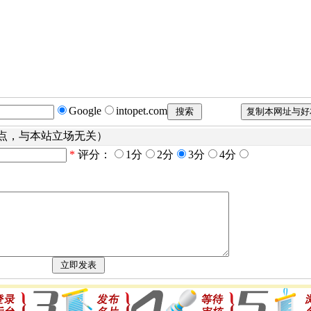
Google
intopet.com
点，与本站立场无关）
*
评分：
1分
2分
3分
4分