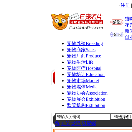
·
注册
猫
花
新
创
宠物养殖
Breeding
宠物商家
Sales
宠物厂商
Produce
宠物生活
Life
宠物医疗
Hospital
宠物培训
Education
宠物市场
Market
宠物媒体
Media
宠物协会
Association
宠物展会
Exhibition
监管机构
Exhibition
龟
仓鼠
龙猫
绿鬣蜥