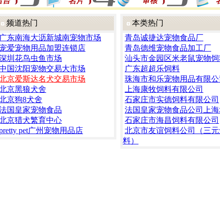
频道热门
本类热门
广东南海大沥新城南宠物市场
青岛诚捷达宠物食品厂
宠爱宠物用品加盟连锁店
青岛德维宠物食品加工厂
深圳花鸟虫鱼市场
汕头市金园区米老鼠宠物饲
中国沈阳宠物交易大市场
广东超超乐饲料
北京爱斯达名犬交易市场
珠海市和乐宠物用品有限公
北京黑狼犬舍
上海康牧饲料有限公司
北京狗8犬舍
石家庄市实德饲料有限公司
法国皇家宠物食品
法国皇家宠物食品公司上海
北京猎犬繁育中心
石家庄市海昌饲料有限公司
pretty pet广州宠物用品店
北京市友谊饲料公司（三元
料）