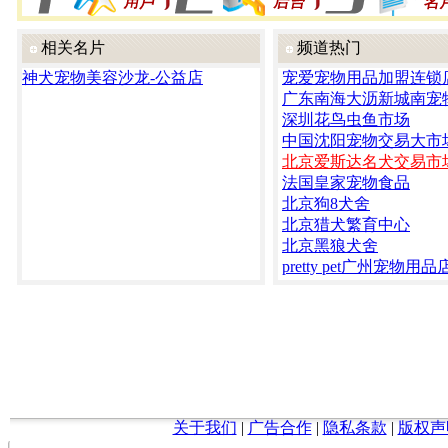
相关名片
频道热门
神犬宠物美容沙龙-公益店
宠爱宠物用品加盟连锁
广东南海大沥新城南宠
深圳花鸟虫鱼市场
中国沈阳宠物交易大市
北京爱斯达名犬交易市
法国皇家宠物食品
北京狗8犬舍
北京猎犬繁育中心
北京黑狼犬舍
pretty pet广州宠物用品
关于我们
|
广告合作
|
隐私条款
|
版权声