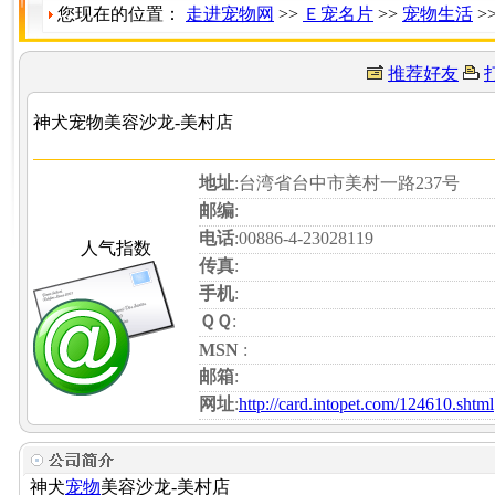
您现在的位置：
走进宠物网
>>
Ｅ宠名片
>>
宠物生活
>
推荐好友
神犬宠物美容沙龙-美村店
地址
:台湾省台中市美村一路237号
邮编
:
电话
:00886-4-23028119
人气指数
传真
:
手机
:
ＱＱ
:
MSN
:
邮箱
:
网址
:
http://card.intopet.com/124610.shtml
神犬
宠物
美容沙龙-美村店