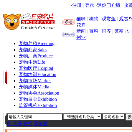
·
注册
|
登录
·
迷你门户版
|
收藏
猫咪
|
狗狗
|
观赏鱼
|
观赏
花卉
新闻
|
百科
|
饲养
|
繁殖
|
训
创业
宠物养殖
Breeding
宠物商家
Sales
宠物厂商
Produce
宠物生活
Life
宠物医疗
Hospital
宠物培训
Education
宠物市场
Market
宠物媒体
Media
宠物协会
Association
宠物展会
Exhibition
监管机构
Exhibition
龟
仓鼠
龙猫
绿鬣蜥