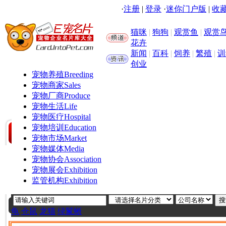
·
注册
|
登录
·
迷你门户版
|
收藏
猫咪
|
狗狗
|
观赏鱼
|
观赏
花卉
新闻
|
百科
|
饲养
|
繁殖
|
训
创业
宠物养殖
Breeding
宠物商家
Sales
宠物厂商
Produce
宠物生活
Life
宠物医疗
Hospital
宠物培训
Education
宠物市场
Market
宠物媒体
Media
宠物协会
Association
宠物展会
Exhibition
监管机构
Exhibition
龟
仓鼠
龙猫
绿鬣蜥