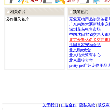
相关名片
频道热门
没有相关名片
宠爱宠物用品加盟连锁
广东南海大沥新城南宠
深圳花鸟虫鱼市场
中国沈阳宠物交易大市
北京爱斯达名犬交易市
法国皇家宠物食品
北京狗8犬舍
北京猎犬繁育中心
北京黑狼犬舍
pretty pet广州宠物用品
关于我们
|
广告合作
|
隐私条款
|
版权声