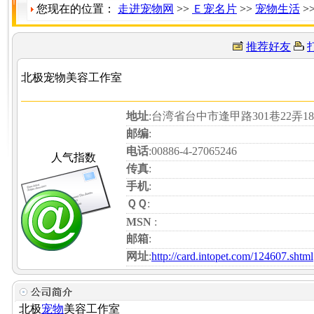
您现在的位置：
走进宠物网
>>
Ｅ宠名片
>>
宠物生活
>
推荐好友
北极宠物美容工作室
地址
:台湾省台中市逢甲路301巷22弄1
邮编
:
电话
:00886-4-27065246
人气指数
传真
:
手机
:
ＱＱ
:
MSN
:
邮箱
:
网址
:
http://card.intopet.com/124607.shtml
北极
宠物
美容工作室