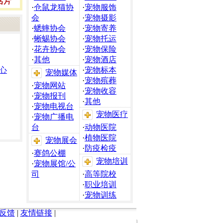
·
仓鼠龙猫协
·
宠物服饰
会
·
宠物摄影
·
蟋蟀协会
·
宠物寄养
·
蜥蜴协会
·
宠物托运
·
花卉协会
·
宠物保险
·
其他
·
宠物酒店
心
·
宠物标本
宠物媒体
·
宠物殡葬
·
宠物网站
·
宠物收容
·
宠物报刊
·
其他
·
宠物电视台
宠物医疗
·
宠物广播电
台
·
动物医院
·
植物医院
宠物展会
·
防疫检疫
·
赛鸽公棚
宠物培训
·
宠物展馆/公
司
·
高等院校
·
职业培训
·
宠物训练
反馈
|
友情链接
|