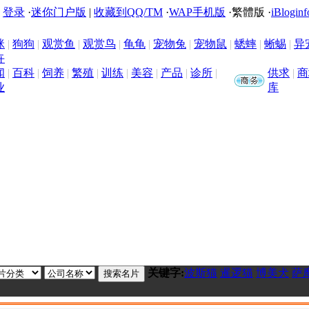
|
登录
·
迷你门户版
|
收藏到QQ/TM
·
WAP手机版
·
繁體版
·
iBloginf
咪
|
狗狗
|
观赏鱼
|
观赏鸟
|
龟龟
|
宠物兔
|
宠物鼠
|
蟋蟀
|
蜥蜴
|
异
卉
闻
|
百科
|
饲养
|
繁殖
|
训练
|
美容
|
产品
|
诊所
|
供求
|
商
业
库
关键字:
波斯猫
暹逻猫
博美犬
萨