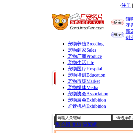
·
注册
猫
花
新
创
宠物养殖
Breeding
宠物商家
Sales
宠物厂商
Produce
宠物生活
Life
宠物医疗
Hospital
宠物培训
Education
宠物市场
Market
宠物媒体
Media
宠物协会
Association
宠物展会
Exhibition
监管机构
Exhibition
龟
仓鼠
龙猫
绿鬣蜥