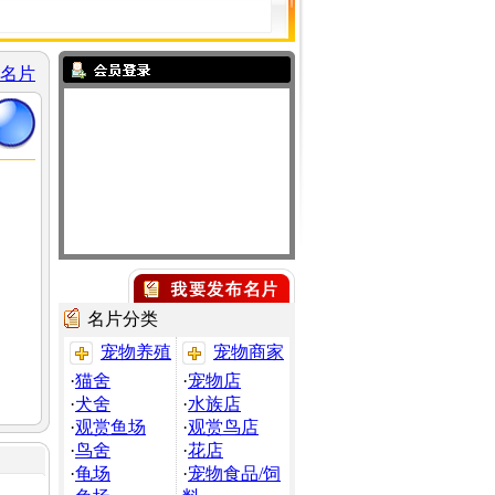
名片
名片分类
宠物养殖
宠物商家
·
猫舍
·
宠物店
·
犬舍
·
水族店
·
观赏鱼场
·
观赏鸟店
·
鸟舍
·
花店
·
龟场
·
宠物食品/饲