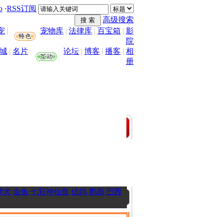
o
·
RSS订阅
高级搜索
宠
|
宠物库
|
法律库
|
百宝箱
|
影
院
城
|
名片
论坛
|
博客
|
播客
|
相
册
摩犬
金鱼
七彩神仙鱼
信鸽
鹦鹉
巴西