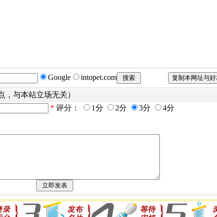
Google
intopet.com
点，与本站立场无关）
*
评分：
1分
2分
3分
4分