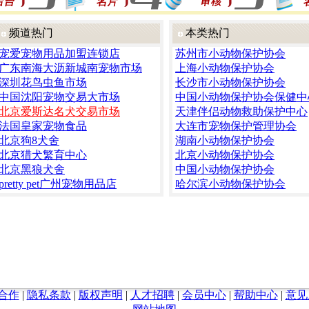
频道热门
本类热门
宠爱宠物用品加盟连锁店
苏州市小动物保护协会
广东南海大沥新城南宠物市场
上海小动物保护协会
深圳花鸟虫鱼市场
长沙市小动物保护协会
中国沈阳宠物交易大市场
中国小动物保护协会保健中
北京爱斯达名犬交易市场
天津伴侣动物救助保护中心
法国皇家宠物食品
大连市宠物保护管理协会
北京狗8犬舍
湖南小动物保护协会
北京猎犬繁育中心
北京小动物保护协会
北京黑狼犬舍
中国小动物保护协会
pretty pet广州宠物用品店
哈尔滨小动物保护协会
合作
|
隐私条款
|
版权声明
|
人才招聘
|
会员中心
|
帮助中心
|
意见