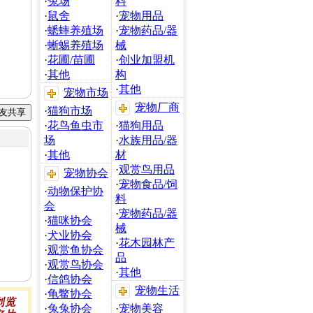
·
兔场
料
·
鼠舍
·
宠物用品
·
蟋蟀养殖场
·
宠物药品/器
·
蜥蜴养殖场
械
·
花圃/苗圃
·
创业加盟机
·
其他
构
·
其他
宠物市场
宠物厂商
·
猫狗市场
·
花鸟鱼虫市
·
猫狗用品
场
·
水族用品/器
·
其他
材
·
观赏鸟用品
宠物协会
·
宠物食品/饲
·
动物保护协
料
会
·
宠物药品/器
·
猫咪协会
械
·
犬业协会
·
花木园林产
·
观赏鱼协会
品
·
观赏鸟协会
·
其他
·
信鸽协会
宠物生活
·
龟鳖协会
·
兔兔协会
·
宠物美容