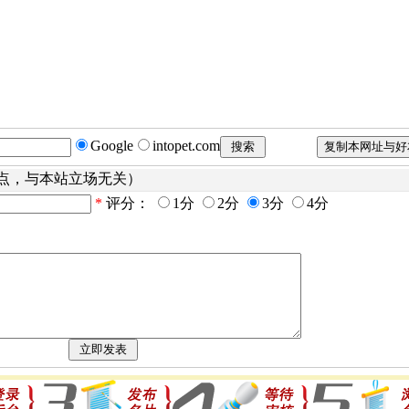
Google
intopet.com
点，与本站立场无关）
*
评分：
1分
2分
3分
4分