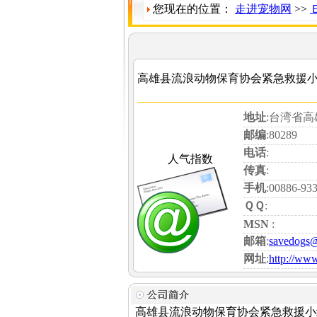
您现在的位置：
走进宠物网
>>
高雄县流浪动物保育协会紧急救援
地址
:台湾省高
邮编
:80289
电话
:
人气指数
传真
:
手机
:00886-93
ＱＱ
:
MSN
:
邮箱
:
savedogs@
网址
:
http://www
高雄县流浪动物保育协会紧急救援小