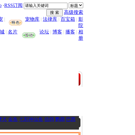
o
·
RSS订阅
高级搜索
宠
|
宠物库
|
法律库
|
百宝箱
|
影
院
城
|
名片
论坛
|
博客
|
播客
|
相
册
摩犬
金鱼
七彩神仙鱼
信鸽
鹦鹉
巴西