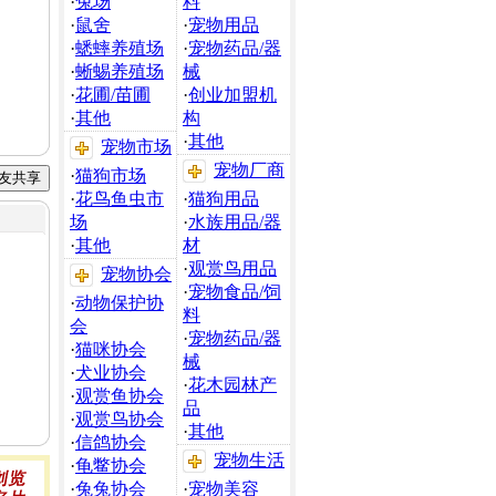
·
兔场
料
·
鼠舍
·
宠物用品
·
蟋蟀养殖场
·
宠物药品/器
·
蜥蜴养殖场
械
·
花圃/苗圃
·
创业加盟机
·
其他
构
·
其他
宠物市场
宠物厂商
·
猫狗市场
·
花鸟鱼虫市
·
猫狗用品
场
·
水族用品/器
·
其他
材
·
观赏鸟用品
宠物协会
·
宠物食品/饲
·
动物保护协
料
会
·
宠物药品/器
·
猫咪协会
械
·
犬业协会
·
花木园林产
·
观赏鱼协会
品
·
观赏鸟协会
·
其他
·
信鸽协会
宠物生活
·
龟鳖协会
·
兔兔协会
·
宠物美容