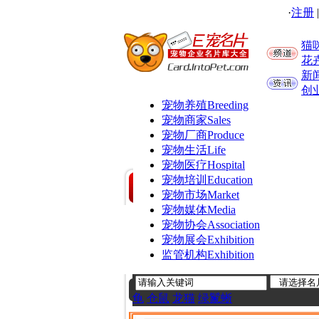
·
注册
猫
花
新
创
宠物养殖
Breeding
宠物商家
Sales
宠物厂商
Produce
宠物生活
Life
宠物医疗
Hospital
宠物培训
Education
宠物市场
Market
宠物媒体
Media
宠物协会
Association
宠物展会
Exhibition
监管机构
Exhibition
龟
仓鼠
龙猫
绿鬣蜥