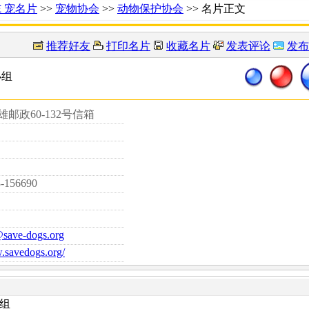
Ｅ宠名片
>>
宠物协会
>>
动物保护协会
>> 名片正文
推荐好友
打印名片
收藏名片
发表评论
发布
小组
雄邮政60-132号信箱
3-156690
save-dogs.org
.savedogs.org/
组