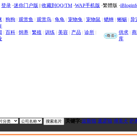
|
登录
·
迷你门户版
|
收藏到QQ/TM
·
WAP手机版
·
繁體版
·
iBloginf
咪
|
狗狗
|
观赏鱼
|
观赏鸟
|
龟龟
|
宠物兔
|
宠物鼠
|
蟋蟀
|
蜥蜴
|
异
卉
闻
|
百科
|
饲养
|
繁殖
|
训练
|
美容
|
产品
|
诊所
|
供求
|
商
业
库
关键字:
波斯猫
暹逻猫
博美犬
萨