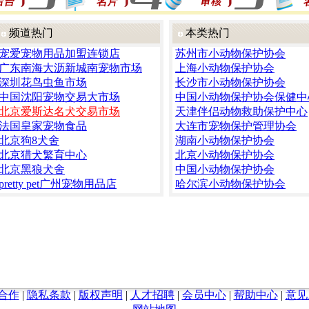
频道热门
本类热门
宠爱宠物用品加盟连锁店
苏州市小动物保护协会
广东南海大沥新城南宠物市场
上海小动物保护协会
深圳花鸟虫鱼市场
长沙市小动物保护协会
中国沈阳宠物交易大市场
中国小动物保护协会保健中
北京爱斯达名犬交易市场
天津伴侣动物救助保护中心
法国皇家宠物食品
大连市宠物保护管理协会
北京狗8犬舍
湖南小动物保护协会
北京猎犬繁育中心
北京小动物保护协会
北京黑狼犬舍
中国小动物保护协会
pretty pet广州宠物用品店
哈尔滨小动物保护协会
合作
|
隐私条款
|
版权声明
|
人才招聘
|
会员中心
|
帮助中心
|
意见