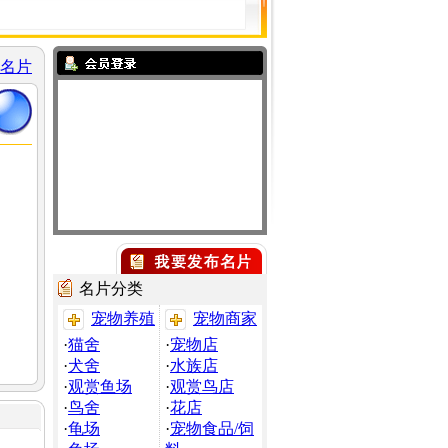
名片
名片分类
宠物养殖
宠物商家
·
猫舍
·
宠物店
·
犬舍
·
水族店
·
观赏鱼场
·
观赏鸟店
·
鸟舍
·
花店
·
龟场
·
宠物食品/饲