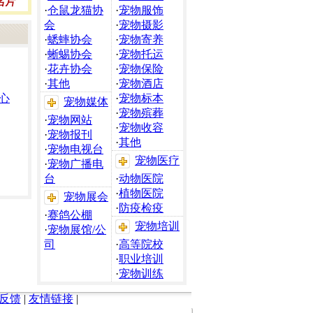
·
仓鼠龙猫协
·
宠物服饰
会
·
宠物摄影
·
蟋蟀协会
·
宠物寄养
·
蜥蜴协会
·
宠物托运
·
花卉协会
·
宠物保险
·
其他
·
宠物酒店
心
·
宠物标本
宠物媒体
·
宠物殡葬
·
宠物网站
·
宠物收容
·
宠物报刊
·
其他
·
宠物电视台
宠物医疗
·
宠物广播电
台
·
动物医院
·
植物医院
宠物展会
·
防疫检疫
·
赛鸽公棚
宠物培训
·
宠物展馆/公
司
·
高等院校
·
职业培训
·
宠物训练
反馈
|
友情链接
|