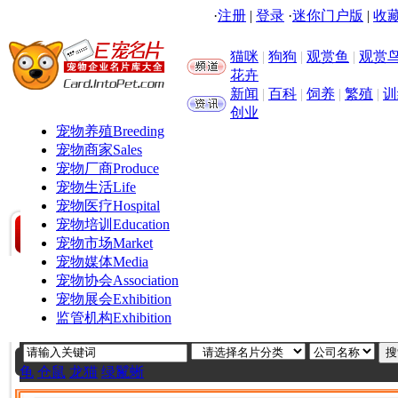
·
注册
|
登录
·
迷你门户版
|
收藏
猫咪
|
狗狗
|
观赏鱼
|
观赏
花卉
新闻
|
百科
|
饲养
|
繁殖
|
训
创业
宠物养殖
Breeding
宠物商家
Sales
宠物厂商
Produce
宠物生活
Life
宠物医疗
Hospital
宠物培训
Education
宠物市场
Market
宠物媒体
Media
宠物协会
Association
宠物展会
Exhibition
监管机构
Exhibition
龟
仓鼠
龙猫
绿鬣蜥