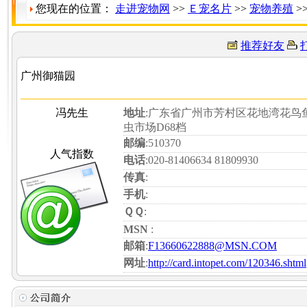
您现在的位置：
走进宠物网
>>
Ｅ宠名片
>>
宠物养殖
>
推荐好友
广州御猫园
冯先生
地址
:广东省广州市芳村区花地湾花鸟
虫市场D68档
邮编
:510370
人气指数
电话
:020-81406634 81809930
传真
:
手机
:
ＱＱ
:
MSN
:
邮箱
:
F13660622888@MSN.COM
网址
:
http://card.intopet.com/120346.shtml