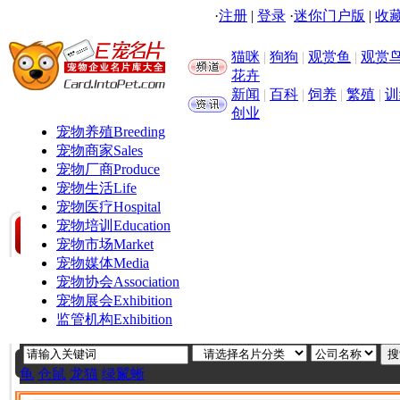
·
注册
|
登录
·
迷你门户版
|
收藏
猫咪
|
狗狗
|
观赏鱼
|
观赏
花卉
新闻
|
百科
|
饲养
|
繁殖
|
训
创业
宠物养殖
Breeding
宠物商家
Sales
宠物厂商
Produce
宠物生活
Life
宠物医疗
Hospital
宠物培训
Education
宠物市场
Market
宠物媒体
Media
宠物协会
Association
宠物展会
Exhibition
监管机构
Exhibition
龟
仓鼠
龙猫
绿鬣蜥