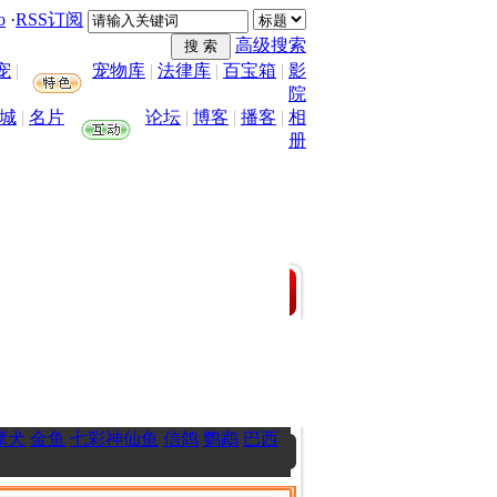
o
·
RSS订阅
高级搜索
宠
|
宠物库
|
法律库
|
百宝箱
|
影
院
城
|
名片
论坛
|
博客
|
播客
|
相
册
摩犬
金鱼
七彩神仙鱼
信鸽
鹦鹉
巴西