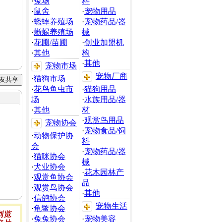
·
兔场
料
·
鼠舍
·
宠物用品
·
蟋蟀养殖场
·
宠物药品/器
·
蜥蜴养殖场
械
·
花圃/苗圃
·
创业加盟机
·
其他
构
·
其他
宠物市场
宠物厂商
·
猫狗市场
·
花鸟鱼虫市
·
猫狗用品
场
·
水族用品/器
·
其他
材
·
观赏鸟用品
宠物协会
·
宠物食品/饲
·
动物保护协
料
会
·
宠物药品/器
·
猫咪协会
械
·
犬业协会
·
花木园林产
·
观赏鱼协会
品
·
观赏鸟协会
·
其他
·
信鸽协会
宠物生活
·
龟鳖协会
·
兔兔协会
·
宠物美容