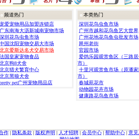
频道热门
本类热门
宠爱宠物用品加盟连锁店
深圳花鸟虫鱼市场
广东南海大沥新城南宠物市场
广州市越和花鸟鱼艺大世界
深圳花鸟虫鱼市场
广州花地花鸟鱼虫批发市场
中国沈阳宠物交易大市场
邕州老街
北京爱斯达名犬交易市场
官园市场
法国皇家宠物食品
爱鸽乐园观赏鱼区（三路居
北京狗8犬舍
市）
北京猎犬繁育中心
十里河观赏鱼市场（原潘家
北京黑狼犬舍
市）
pretty pet广州宠物用品店
春城苑花市
动物园花卉市场
健康路花鸟鱼市场
合作
|
隐私条款
|
版权声明
|
人才招聘
|
会员中心
|
帮助中心
|
意见