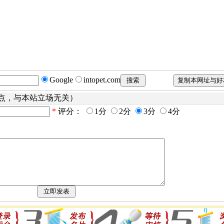
Google
intopet.com
点，与本站立场无关）
*
评分：
1分
2分
3分
4分