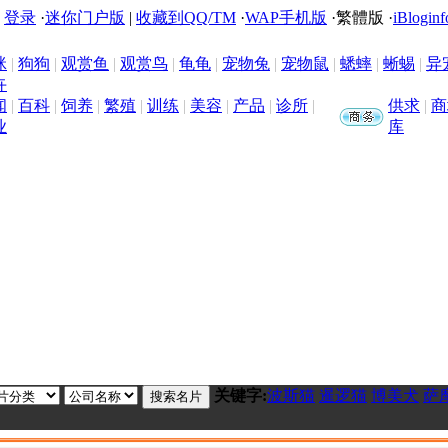
|
登录
·
迷你门户版
|
收藏到QQ/TM
·
WAP手机版
·
繁體版
·
iBloginf
咪
|
狗狗
|
观赏鱼
|
观赏鸟
|
龟龟
|
宠物兔
|
宠物鼠
|
蟋蟀
|
蜥蜴
|
异
卉
闻
|
百科
|
饲养
|
繁殖
|
训练
|
美容
|
产品
|
诊所
|
供求
|
商
业
库
关键字:
波斯猫
暹逻猫
博美犬
萨