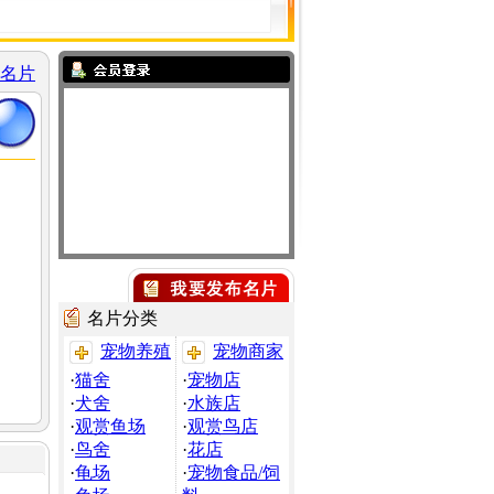
名片
名片分类
宠物养殖
宠物商家
·
猫舍
·
宠物店
·
犬舍
·
水族店
·
观赏鱼场
·
观赏鸟店
·
鸟舍
·
花店
·
龟场
·
宠物食品/饲