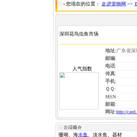
您现在的位置：
走进宠物网
>>
深圳花鸟虫鱼市场
地址
:广东省
邮编
:
电话
:
人气指数
传真
:
手机
:
ＱＱ
:
MSN
:
邮箱
:
网址
:
http://car
珊瑚、海
水鱼
、淡水鱼、器材