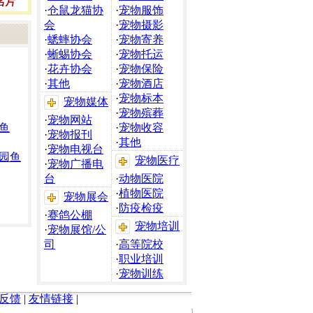
·
仓鼠龙猫协
·
宠物服饰
会
·
宠物摄影
·
蟋蟀协会
·
宠物寄养
·
蜥蜴协会
·
宠物托运
·
花卉协会
·
宠物保险
·
其他
·
宠物酒店
·
宠物标本
宠物媒体
·
宠物殡葬
·
宠物网站
鱼
·
宠物收容
·
宠物报刊
·
其他
·
宠物电视台
园鱼
宠物医疗
·
宠物广播电
台
·
动物医院
·
植物医院
宠物展会
·
防疫检疫
·
赛鸽公棚
宠物培训
·
宠物展馆/公
司
·
高等院校
·
职业培训
·
宠物训练
反馈
|
友情链接
|