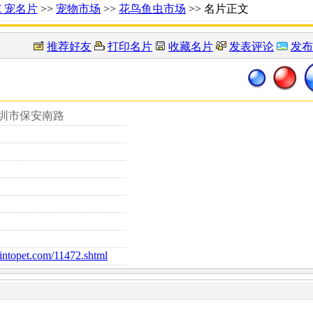
Ｅ宠名片
>>
宠物市场
>>
花鸟鱼虫市场
>> 名片正文
推荐好友
打印名片
收藏名片
发表评论
发布
深圳市保安南路
d.intopet.com/11472.shtml