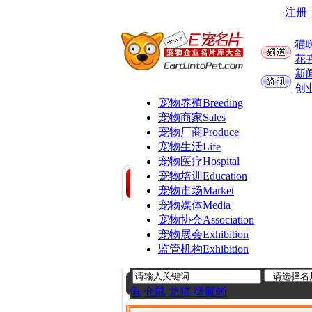
·
注册
猫
花
新
创
宠物养殖
Breeding
宠物商家
Sales
宠物厂商
Produce
宠物生活
Life
宠物医疗
Hospital
宠物培训
Education
宠物市场
Market
宠物媒体
Media
宠物协会
Association
宠物展会
Exhibition
监管机构
Exhibition
龟
仓鼠
龙猫
绿鬣蜥